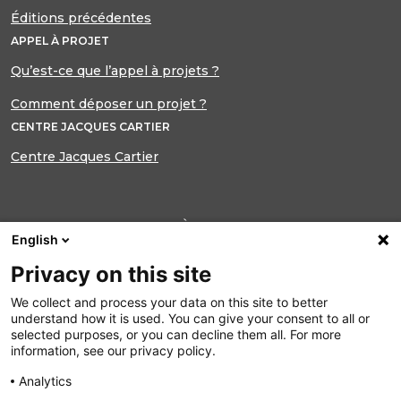
Éditions précédentes
APPEL À PROJET
Qu’est-ce que l’appel à projets ?
Comment déposer un projet ?
CENTRE JACQUES CARTIER
Centre Jacques Cartier
INSCRIPTION À NOTRE LETTRE
English
D’INFORMATION
Privacy on this site
Ne manquez plus aucune actualité du
Centre Jacques Cartier
We collect and process your data on this site to better
understand how it is used. You can give your consent to all or
selected purposes, or you can decline them all. For more
S’INSCRIRE
information, see our privacy policy.
Analytics
Suivez nous sur :