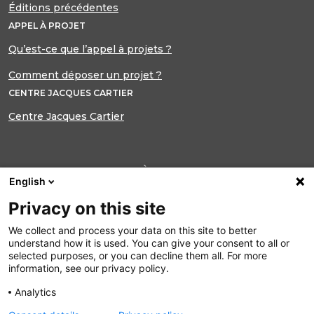
Éditions précédentes
APPEL À PROJET
Qu’est-ce que l’appel à projets ?
Comment déposer un projet ?
CENTRE JACQUES CARTIER
Centre Jacques Cartier
INSCRIPTION À NOTRE LETTRE
English
D’INFORMATION
Privacy on this site
Ne manquez plus aucune actualité du
Centre Jacques Cartier
We collect and process your data on this site to better
understand how it is used. You can give your consent to all or
selected purposes, or you can decline them all. For more
S’INSCRIRE
information, see our privacy policy.
Analytics
Suivez nous sur :