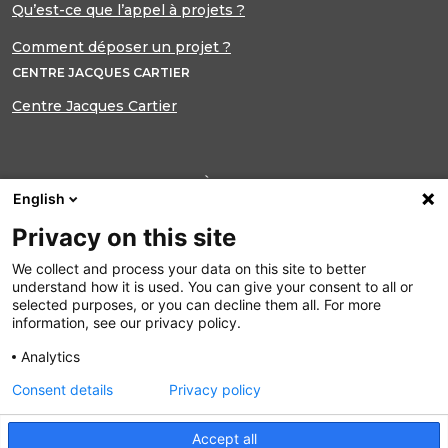
Qu’est-ce que l’appel à projets ?
Comment déposer un projet ?
CENTRE JACQUES CARTIER
Centre Jacques Cartier
INSCRIPTION À NOTRE LETTRE
English
D’INFORMATION
Privacy on this site
Ne manquez plus aucune actualité du
Centre Jacques Cartier
We collect and process your data on this site to better
understand how it is used. You can give your consent to all or
selected purposes, or you can decline them all. For more
S’INSCRIRE
information, see our privacy policy.
Analytics
Suivez nous sur :
Consent details
Privacy policy
N
Accept all