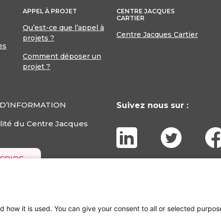
APPEL À PROJET
CENTRE JACQUES
CARTIER
Qu’est-ce que l’appel à
Centre Jacques Cartier
projets ?
es
Comment déposer un
projet ?
 D’INFORMATION
Suivez nous sur :
ité du Centre Jacques
SCRIRE
CENTRE JACQUES CARTIER -
MENTIONS LÉGALES
d how it is used. You can give your consent to all or selected purpos