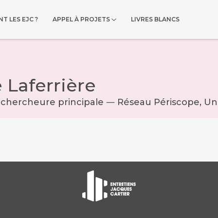
T LES EJC ?
APPEL À PROJETS
LIVRES BLANCS
 Laferrière
 chercheure principale ― Réseau Périscope, Uni